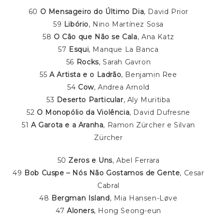
60
O Mensageiro do Último Dia
, David Prior
59
Libório
, Nino Martínez Sosa
58
O Cão que Não se Cala
, Ana Katz
57
Esqui
, Manque La Banca
56
Rocks
, Sarah Gavron
55
A Artista e o Ladrão
, Benjamin Ree
54
Cow
, Andrea Arnold
53
Deserto Particular
, Aly Muritiba
52
O Monopólio da Violência
, David Dufresne
51
A Garota e a Aranha
, Ramon Zürcher e Silvan
Zürcher
50
Zeros e Uns
, Abel Ferrara
49
Bob Cuspe – Nós Não Gostamos de Gente
, Cesar
Cabral
48
Bergman Island
, Mia Hansen-Løve
47
Aloners
, Hong Seong-eun