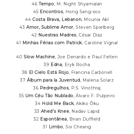
46
Tempo
, M. Night Shyamalan
45
Encontros
, Hong Sang-soo
44
Costa Brava, Lebanon
, Mounia Akl
43
Amor, Sublime Amor
, Steven Spielberg
42
Nuestras Madres
, César Díaz
41
Minhas Férias com Patrick
, Caroline Vignal
40
Slow Machine
, Joe Denardo e Paul Felten
39
Edna
, Eryk Rocha
38
El Cielo Está Rojo
, Francina Carbonell
37
Álbum para la Juventud
, Malena Solarz
36
Pedregulhos
, P.S. Vinothraj
35
Um Céu Tão Nublado
, Álvaro F. Pulpeiro
34
Hold Me Back
, Akiko Ôku
33
Ahed’s Knee
, Nadav Lapid
32
Espontânea
, Brian Duffield
31
Limbo
, Soi Cheang