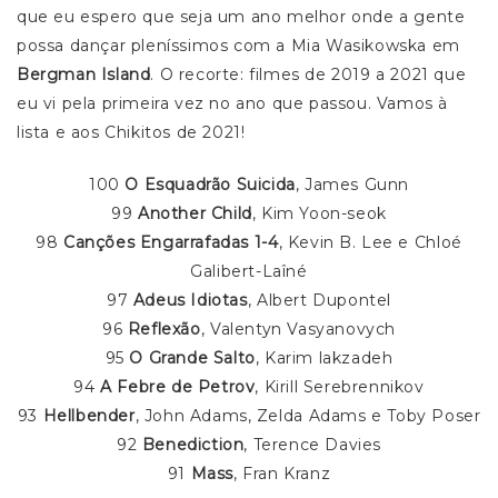
que eu espero que seja um ano melhor onde a gente
possa dançar pleníssimos com a Mia Wasikowska em
Bergman Island
. O recorte: filmes de 2019 a 2021 que
eu vi pela primeira vez no ano que passou. Vamos à
lista e aos Chikitos de 2021!
100
O Esquadrão Suicida
, James Gunn
99
Another Child
, Kim Yoon-seok
98
Canções Engarrafadas 1-4
, Kevin B. Lee e Chloé
Galibert-Laîné
97
Adeus Idiotas
, Albert Dupontel
96
Reflexão
, Valentyn Vasyanovych
95
O Grande Salto
, Karim lakzadeh
94
A Febre de Petrov
, Kirill Serebrennikov
93
Hellbender
, John Adams, Zelda Adams e Toby Poser
92
Benediction
, Terence Davies
91
Mass
, Fran Kranz