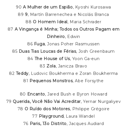
90
A Mulher de um Espião
, Kyoshi Kurosawa
89
9
, Martín Barrenechea e Nicolás Branca
88
O Homem Ideal
, Maria Schrader
87
A Vingança é Minha; Todos os Outros Pagam em
Dinheiro
, Edwin
86
Fuga
, Jonas Poher Rasmussen
85
Duas Tias Loucas de Férias
, Josh Greenbaum
84
The House of Us
, Yoon Ga-eun
83
Zola
, Janicza Bravo
82
Teddy
, Ludovic Boukherma e Zoran Boukherma
81
Pequenos Monstros
, Abe Forsythe
80
Encanto
, Jared Bush e Byron Howard
79
Querida, Você Não Vai Acreditar
, Yernar Nurgaliyev
78
O Ruído dos Motores
, Philippe Grégoire
77
Playground
, Laura Wandel
76
Paris, 13o Distrito
, Jacques Audiard