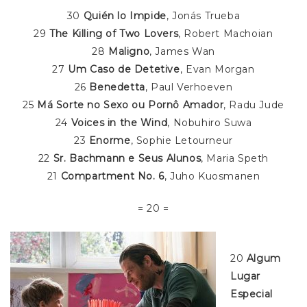
30
Quién lo Impide
, Jonás Trueba
29
The Killing of Two Lovers
, Robert Machoian
28
Maligno
, James Wan
27
Um Caso de Detetive
, Evan Morgan
26
Benedetta
, Paul Verhoeven
25
Má Sorte no Sexo ou Pornô Amador
, Radu Jude
24
Voices in the Wind
, Nobuhiro Suwa
23
Enorme
, Sophie Letourneur
22
Sr. Bachmann e Seus Alunos
, Maria Speth
21
Compartment No. 6
, Juho Kuosmanen
= 20 =
20
Algum
Lugar
Especial