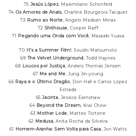
75
Jesús López
, Maximiliano Schonfeld
74
Os Amores de Anaïs
, Charline Bourgeois-Tacquet
73
Rumo ao Norte
, Angelo Madsen Minax
72
Shithouse
, Cooper Raiff
71
Pegando uma Onda com Você
, Masaaki Yuasa
70
It’s a Summer Film!
, Soushi Matsumoto
69
The Velvet Underground
, Todd Haynes
68
Loucos por Justiça
, Anders Thomas Jensen
67
Me and Me
, Jung Jin-young
66
Raya e o Último Dragão
, Don Hall e Carlos López
Estrada
65
Jacinta
, Jessica Earnshaw
64
Beyond the Dream
, Kiwi Chow
63
Mother Lode
, Matteo Tortone
62
Medusa
, Anita Rocha da Silveira
61
Homem-Aranha: Sem Volta para Casa
, Jon Watts