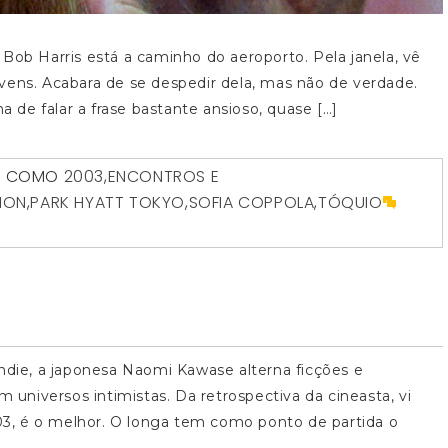
Bob Harris está a caminho do aeroporto. Pela janela, vê
vens. Acabara de se despedir dela, mas não de verdade.
a de falar a frase bastante ansioso, quase […]
O COMO
2003
,
ENCONTROS E
TION
,
PARK HYATT TOKYO
,
SOFIA COPPOLA
,
TÓQUIO
ie, a japonesa Naomi Kawase alterna ficções e
niversos intimistas. Da retrospectiva da cineasta, vi
003, é o melhor. O longa tem como ponto de partida o