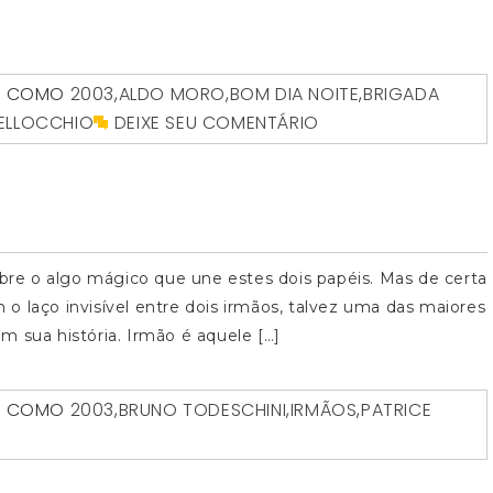
O COMO
2003
,
ALDO MORO
,
BOM DIA NOITE
,
BRIGADA
ELLOCCHIO
DEIXE SEU COMENTÁRIO
obre o algo mágico que une estes dois papéis. Mas de certa
o laço invisível entre dois irmãos, talvez uma das maiores
ua história. Irmão é aquele […]
O COMO
2003
,
BRUNO TODESCHINI
,
IRMÃOS
,
PATRICE