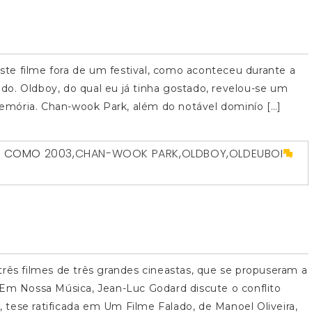
 este filme fora de um festival, como aconteceu durante a
o. Oldboy, do qual eu já tinha gostado, revelou-se um
emória. Chan-wook Park, além do notável dominío […]
O COMO
2003
,
CHAN-WOOK PARK
,
OLDBOY
,
OLDEUBOI
três filmes de três grandes cineastas, que se propuseram a
 Em Nossa Música, Jean-Luc Godard discute o conflito
tese ratificada em Um Filme Falado, de Manoel Oliveira,