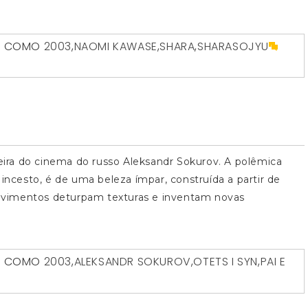
O COMO
2003
,
NAOMI KAWASE
,
SHARA
,
SHARASOJYU
ira do cinema do russo Aleksandr Sokurov. A polêmica
 incesto, é de uma beleza ímpar, construída a partir de
ovimentos deturpam texturas e inventam novas
O COMO
2003
,
ALEKSANDR SOKUROV
,
OTETS I SYN
,
PAI E