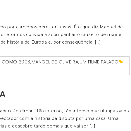
mo por caminhos bem tortuosos. É o que diz Manoel de
 o diretor nos convida a acompanhar o cruzeiro de mãe e
da história da Europa e, por conseqüência, […]
O COMO
2003
,
MANOEL DE OLIVEIRA
,
UM FILME FALADO
OA
Vadim Perelman. Tão intenso, tão intenso que ultrapassa os
spectador com a história da disputa por uma casa. Uma
as e descobre tarde demais que vai ser […]