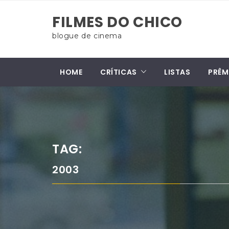
Skip
FILMES DO CHICO
to
content
blogue de cinema
HOME
CRÍTICAS
LISTAS
PRÊM
TAG:
2003