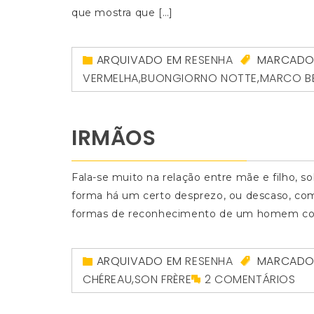
que mostra que […]
ARQUIVADO EM
RESENHA
MARCAD
VERMELHA
,
BUONGIORNO NOTTE
,
MARCO B
IRMÃOS
Fala-se muito na relação entre mãe e filho, s
forma há um certo desprezo, ou descaso, com 
formas de reconhecimento de um homem com s
ARQUIVADO EM
RESENHA
MARCAD
CHÉREAU
,
SON FRÈRE
2 COMENTÁRIOS