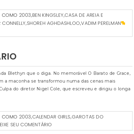
O COMO
2003
,
BEN KINGSLEY
,
CASA DE AREIA E
R CONNELLY
,
SHOREH AGHDASHLOO
,
VADIM PERELMAN
RIO
nda Blethyn que o diga. No memorável O Barato de Grace,
om a maconha se transformou numa das cenas mais
lpa do diretor Nigel Cole, que escreveu e dirigiu o longa
O COMO
2003
,
CALENDAR GIRLS
,
GAROTAS DO
EIXE SEU COMENTÁRIO