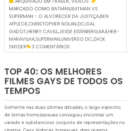
ARQUIVADO EM
TRAILER
,
VÍDEOS
MARCADO COMO
BATMAN
,
BATMAN VS
SUPERMAN - O ALVORECER DA JUSTIÇA
,
BEN
AFFLECK
,
CHRISTOPHER NOLAN
,
DC
,
GAL
GADOT
,
HENRY CAVILL
,
JESSE EISENBERG
,
MULHER-
MARAVILHA
,
SUPERMAN
,
UNIVERSO DC
,
ZACK
SNYDER
3 COMENTÁRIOS
TOP 40: OS MELHORES
FILMES GAYS DE TODOS OS
TEMPOS
Somente nas duas últimas décadas, o largo espectro
de temas homossexuais conseguiu encontrar um
variado e substancioso conjunto de representações no
cinema. Gays, lésbicas, bissexuais, drag queens,