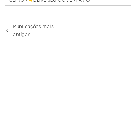
Navegação
Publicações mais
por
antigas
posts