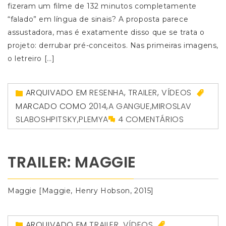
fizeram um filme de 132 minutos completamente
“falado” em língua de sinais? A proposta parece
assustadora, mas é exatamente disso que se trata o
projeto: derrubar pré-conceitos. Nas primeiras imagens,
o letreiro […]
ARQUIVADO EM
RESENHA
,
TRAILER
,
VÍDEOS
MARCADO COMO
2014
,
A GANGUE
,
MIROSLAV
SLABOSHPITSKY
,
PLEMYA
4 COMENTÁRIOS
TRAILER: MAGGIE
Maggie [Maggie, Henry Hobson, 2015]
ARQUIVADO EM
TRAILER
,
VÍDEOS