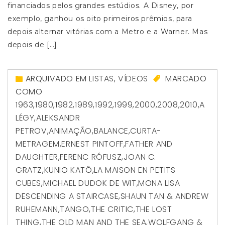
financiados pelos grandes estúdios. A Disney, por
exemplo, ganhou os oito primeiros prêmios, para
depois alternar vitórias com a Metro e a Warner. Mas
depois de […]
ARQUIVADO EM
LISTAS
,
VÍDEOS
MARCADO
COMO
1963
,
1980
,
1982
,
1989
,
1992
,
1999
,
2000
,
2008
,
2010
,
A
LÉGY
,
ALEKSANDR
PETROV
,
ANIMAÇÃO
,
BALANCE
,
CURTA-
METRAGEM
,
ERNEST PINTOFF
,
FATHER AND
DAUGHTER
,
FERENC RÓFUSZ
,
JOAN C.
GRATZ
,
KUNIO KATÔ
,
LA MAISON EN PETITS
CUBES
,
MICHAEL DUDOK DE WIT
,
MONA LISA
DESCENDING A STAIRCASE
,
SHAUN TAN & ANDREW
RUHEMANN
,
TANGO
,
THE CRITIC
,
THE LOST
THING
,
THE OLD MAN AND THE SEA
,
WOLFGANG &