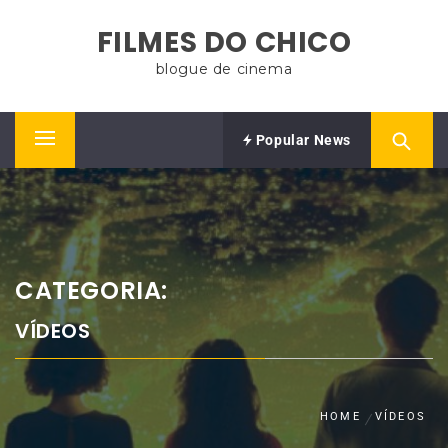
Skip
FILMES DO CHICO
to
content
blogue de cinema
Popular News
Primary
Menu
CATEGORIA:
VÍDEOS
HOME
VÍDEOS