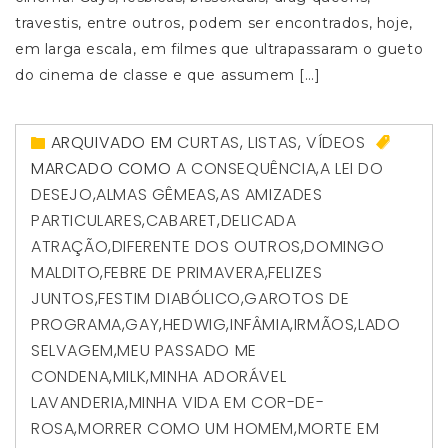
travestis, entre outros, podem ser encontrados, hoje,
em larga escala, em filmes que ultrapassaram o gueto
do cinema de classe e que assumem […]
ARQUIVADO EM
CURTAS
,
LISTAS
,
VÍDEOS
MARCADO COMO
A CONSEQUÊNCIA
,
A LEI DO
DESEJO
,
ALMAS GÊMEAS
,
AS AMIZADES
PARTICULARES
,
CABARET
,
DELICADA
ATRAÇÃO
,
DIFERENTE DOS OUTROS
,
DOMINGO
MALDITO
,
FEBRE DE PRIMAVERA
,
FELIZES
JUNTOS
,
FESTIM DIABÓLICO
,
GAROTOS DE
PROGRAMA
,
GAY
,
HEDWIG
,
INFÂMIA
,
IRMÃOS
,
LADO
SELVAGEM
,
MEU PASSADO ME
CONDENA
,
MILK
,
MINHA ADORÁVEL
LAVANDERIA
,
MINHA VIDA EM COR-DE-
ROSA
,
MORRER COMO UM HOMEM
,
MORTE EM