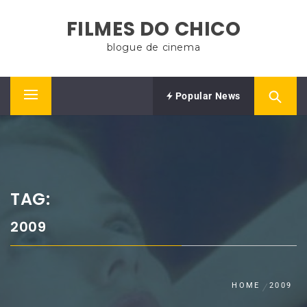
Skip
FILMES DO CHICO
to
content
blogue de cinema
Popular News
Primary
Menu
TAG:
2009
HOME
2009