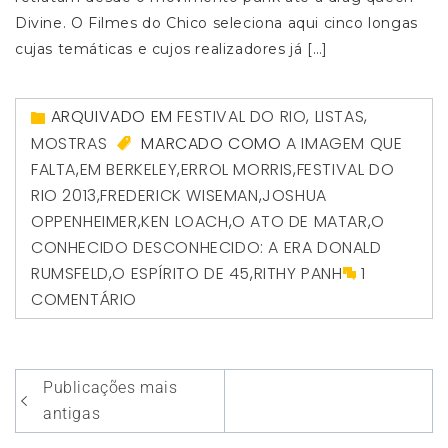
Divine. O Filmes do Chico seleciona aqui cinco longas
cujas temáticas e cujos realizadores já […]
ARQUIVADO EM
FESTIVAL DO RIO
,
LISTAS
,
MOSTRAS
MARCADO COMO
A IMAGEM QUE
FALTA
,
EM BERKELEY
,
ERROL MORRIS
,
FESTIVAL DO
RIO 2013
,
FREDERICK WISEMAN
,
JOSHUA
OPPENHEIMER
,
KEN LOACH
,
O ATO DE MATAR
,
O
CONHECIDO DESCONHECIDO: A ERA DONALD
RUMSFELD
,
O ESPÍRITO DE 45
,
RITHY PANH
1
COMENTÁRIO
Navegação
Publicações mais
por
antigas