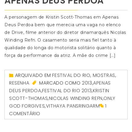
APENAS DEUS PERDOA
A personagem de Kristin Scott-Thomas em Apenas
Deus Perdoa bem que merecia uma vaga no elenco
de Drive, filme anterior do diretor dinamarquês Nicolas
Winding Refn. O casamento seria mais fiel tanto à
qualidade do longa do motorista solitário quanto à
força da performance da atriz. A mãe do crime […]
ARQUIVADO EM
FESTIVAL DO RIO
,
MOSTRAS
,
RESENHA
MARCADO COMO
2013
,
APENAS
DEUS PERDOA
,
FESTIVAL DO RIO 2013
,
KRISTIN
SCOTT-THOMAS
,
NICOLAS WINDING REFN
,
ONLY
GOD FORGIVES
,
VITHAYA PANSRINGARM
1
COMENTÁRIO