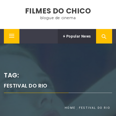
Skip
FILMES DO CHICO
to
content
blogue de cinema
Popular News
Primary
Menu
TAG:
FESTIVAL DO RIO
HOME
FESTIVAL DO RIO