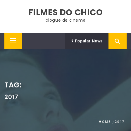
Skip
FILMES DO CHICO
to
content
blogue de cinema
Popular News
Primary
Menu
TAG:
2017
HOME
2017