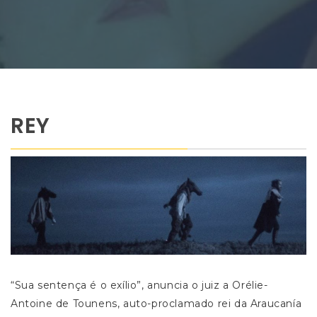
REY
“Sua sentença é o exílio”, anuncia o juiz a Orélie-
Antoine de Tounens, auto-proclamado rei da Araucanía