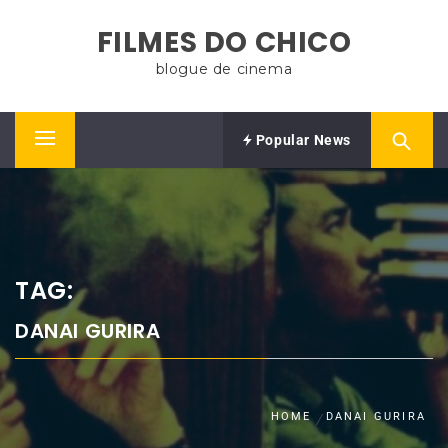
Skip
FILMES DO CHICO
to
content
blogue de cinema
Popular News
Primary
Menu
TAG:
DANAI GURIRA
HOME
DANAI GURIRA