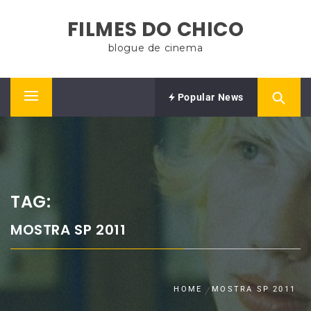
Skip
FILMES DO CHICO
to
content
blogue de cinema
Popular News
Primary
Menu
TAG:
MOSTRA SP 2011
HOME
MOSTRA SP 2011