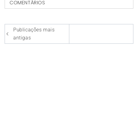
COMENTÁRIOS
Navegação
Publicações mais
por
antigas
posts