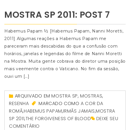
MOSTRA SP 2011: POST 7
Habemus Papam ½ [Habemus Papam, Nanni Moretti,
2011] Algumas reações a Habemus Papam me
pareceram mais descabidas do que a confusão com
horários, janelas e legendas do filme de Nanni Moretti
na Mostra. Muita gente cobrava do diretor uma posição
mais veemente contra o Vaticano. No fim da sessão,
ouvi um […]
ARQUIVADO EM
MOSTRA SP
,
MOSTRAS
,
RESENHA
MARCADO COMO
A COR DA
ROMÃ
,
HABEMUS PAPAM
,
IRMÃS JAMAIS
,
MOSTRA
SP 2011
,
THE FORGIVENESS OF BLOOD
DEIXE SEU
COMENTÁRIO