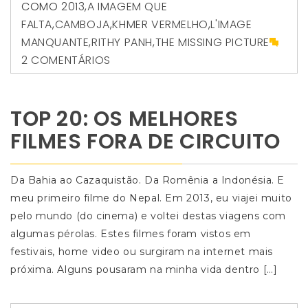
COMO
2013
,
A IMAGEM QUE
FALTA
,
CAMBOJA
,
KHMER VERMELHO
,
L'IMAGE
MANQUANTE
,
RITHY PANH
,
THE MISSING PICTURE
2 COMENTÁRIOS
TOP 20: OS MELHORES
FILMES FORA DE CIRCUITO
Da Bahia ao Cazaquistão. Da Romênia a Indonésia. E
meu primeiro filme do Nepal. Em 2013, eu viajei muito
pelo mundo (do cinema) e voltei destas viagens com
algumas pérolas. Estes filmes foram vistos em
festivais, home video ou surgiram na internet mais
próxima. Alguns pousaram na minha vida dentro […]