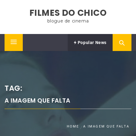
Skip
FILMES DO CHICO
to
content
blogue de cinema
Popular News
Primary
Menu
TAG:
A IMAGEM QUE FALTA
HOME
A IMAGEM QUE FALTA