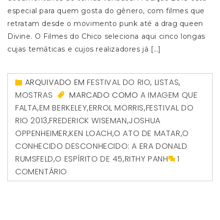
especial para quem gosta do gênero, com filmes que
retratam desde o movimento punk até a drag queen
Divine. O Filmes do Chico seleciona aqui cinco longas
cujas temáticas e cujos realizadores já […]
ARQUIVADO EM
FESTIVAL DO RIO
,
LISTAS
,
MOSTRAS
MARCADO COMO
A IMAGEM QUE
FALTA
,
EM BERKELEY
,
ERROL MORRIS
,
FESTIVAL DO
RIO 2013
,
FREDERICK WISEMAN
,
JOSHUA
OPPENHEIMER
,
KEN LOACH
,
O ATO DE MATAR
,
O
CONHECIDO DESCONHECIDO: A ERA DONALD
RUMSFELD
,
O ESPÍRITO DE 45
,
RITHY PANH
1
COMENTÁRIO