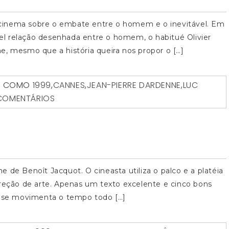
cinema sobre o embate entre o homem e o inevitável. Em
ível relação desenhada entre o homem, o habitué Olivier
e, mesmo que a história queira nos propor o […]
O COMO
1999
,
CANNES
,
JEAN-PIERRE DARDENNE
,
LUC
COMENTÁRIOS
 de Benoît Jacquot. O cineasta utiliza o palco e a platéia
ireção de arte. Apenas um texto excelente e cinco bons
co se movimenta o tempo todo […]