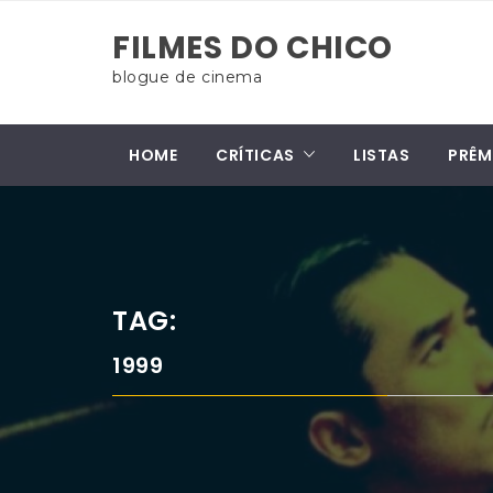
Skip
FILMES DO CHICO
to
content
blogue de cinema
HOME
CRÍTICAS
LISTAS
PRÊM
TAG:
1999