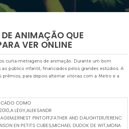
S DE ANIMAÇÃO QUE
ARA VER ONLINE
 os curta-metragens de animação. Durante um bom
o público infantil, financiados pelos grandes estúdios. A
 prêmios, para depois alternar vitórias com a Metro e a
CADO COMO
2010
,
A LÉGY
,
ALEKSANDR
RAGEM
,
ERNEST PINTOFF
,
FATHER AND DAUGHTER
,
FERENC
AISON EN PETITS CUBES
,
MICHAEL DUDOK DE WIT
,
MONA