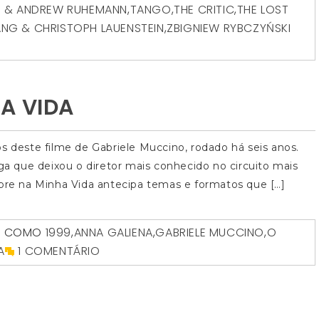
N & ANDREW RUHEMANN
,
TANGO
,
THE CRITIC
,
THE LOST
NG & CHRISTOPH LAUENSTEIN
,
ZBIGNIEW RYBCZYŃSKI
A VIDA
s deste filme de Gabriele Muccino, rodado há seis anos.
nga que deixou o diretor mais conhecido no circuito mais
mpre na Minha Vida antecipa temas e formatos que […]
O COMO
1999
,
ANNA GALIENA
,
GABRIELE MUCCINO
,
O
A
1 COMENTÁRIO