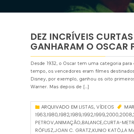
DEZ INCRÍVEIS CURTA
GANHARAM O OSCAR P
Desde 1932, o Oscar tem uma categoria para
tempo, os vencedores eram filmes destinados a
Disney, por exemplo, ganhou os oito primeiros
Warner. Mas depois de […]
ARQUIVADO EM
LISTAS
,
VÍDEOS
MAR
1963
,
1980
,
1982
,
1989
,
1992
,
1999
,
2000
,
2008
,
PETROV
,
ANIMAÇÃO
,
BALANCE
,
CURTA-MET
RÓFUSZ
,
JOAN C. GRATZ
,
KUNIO KATÔ
,
LA M