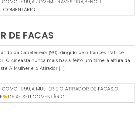
O COMO
1999
,
A JOVEM TRAVESTIDA
,
BENOÎT
EU COMENTÁRIO
OR DE FACAS
ido da Cabeleireira (90), dirigido pelo francês Patrice
r. O cineasta nunca mais havia feito um filme à altura da
ste A Mulher e o Atirador […]
O COMO
1999
,
A MULHER E O ATIRADOR DE FACAS
,
O
E
DEIXE SEU COMENTÁRIO