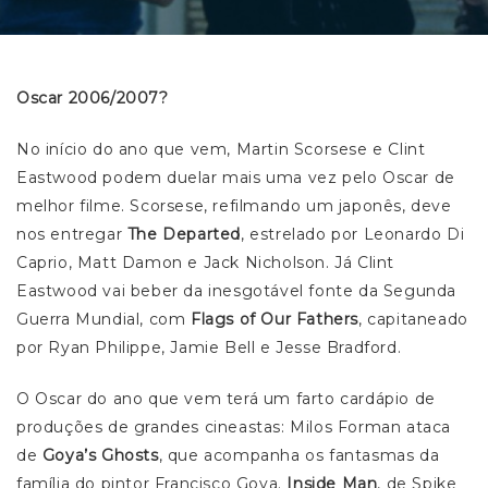
Oscar 2006/2007?
No início do ano que vem, Martin Scorsese e Clint
Eastwood podem duelar mais uma vez pelo Oscar de
melhor filme. Scorsese, refilmando um japonês, deve
nos entregar
The Departed
, estrelado por Leonardo Di
Caprio, Matt Damon e Jack Nicholson. Já Clint
Eastwood vai beber da inesgotável fonte da Segunda
Guerra Mundial, com
Flags of Our Fathers
, capitaneado
por Ryan Philippe, Jamie Bell e Jesse Bradford.
O Oscar do ano que vem terá um farto cardápio de
produções de grandes cineastas: Milos Forman ataca
de
Goya’s Ghosts
, que acompanha os fantasmas da
família do pintor Francisco Goya.
Inside Man
, de Spike