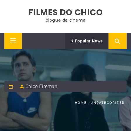
Skip
FILMES DO CHICO
to
content
blogue de cinema
Popular News
Primary
Menu
Chico Fireman
HOME
UNCATEGORIZED