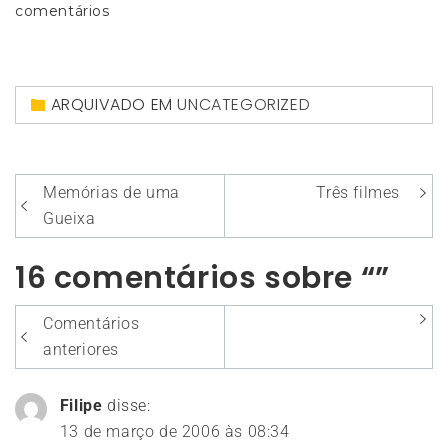
comentários
ARQUIVADO EM
UNCATEGORIZED
Navegação
Memórias de uma
Três filmes
de
Gueixa
Post
16 comentários sobre “”
Navegação
Comentários
entre
anteriores
os
Filipe
disse:
comentários
13 de março de 2006 às 08:34