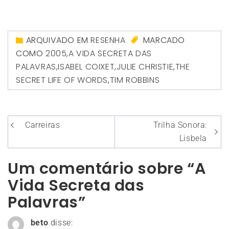
ARQUIVADO EM
RESENHA
MARCADO
COMO
2005
,
A VIDA SECRETA DAS
PALAVRAS
,
ISABEL COIXET
,
JULIE CHRISTIE
,
THE
SECRET LIFE OF WORDS
,
TIM ROBBINS
Navegação
Carreiras
Trilha Sonora:
de
Lisbela
Post
Um comentário sobre “A
Vida Secreta das
Palavras”
beto
disse: