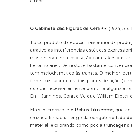
e mais:
O Gabinete das Figuras de Cera
(1924), de 
Típico produto da época mais áurea da prod
atrativo as interferências estéticas expression
mas reserva essa inspiração para takes bast
herói no anel. De resto, é bastante convencion
tom melodramático às tramas. O melhor, certam
filme, misturando os dois planos de ação (a im
do que necessariamente bom. Há alguns ator
Emil Jannings, Conrad Veidt e William Dieterle,
Mais interessante é
Rebus Film
, que ac
cruzada filmada. Longe da obrigatoriedade de
material, explorando como podia truncagens 