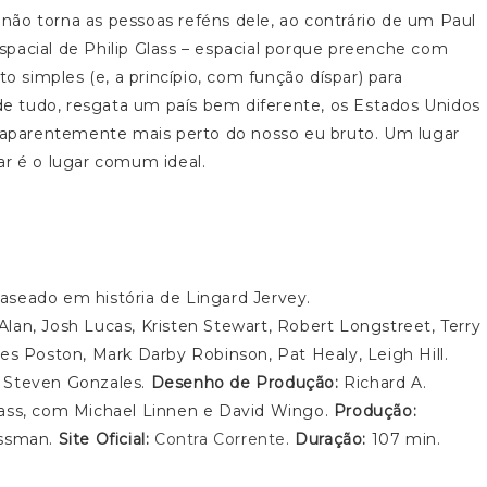
ão torna as pessoas reféns dele, ao contrário de um Paul
pacial de Philip Glass – espacial porque preenche com
to simples (e, a princípio, com função díspar) para
de tudo, resgata um país bem diferente, os Estados Unidos
á aparentemente mais perto do nosso eu bruto. Um lugar
ar é o lugar comum ideal.
seado em história de Lingard Jervey.
an, Josh Lucas, Kristen Stewart, Robert Longstreet, Terry
es Poston, Mark Darby Robinson, Pat Healy, Leigh Hill.
 Steven Gonzales.
Desenho de Produção:
Richard A.
lass, com Michael Linnen e David Wingo.
Produção:
essman.
Site Oficial:
Contra Corrente
.
Duração:
107 min.