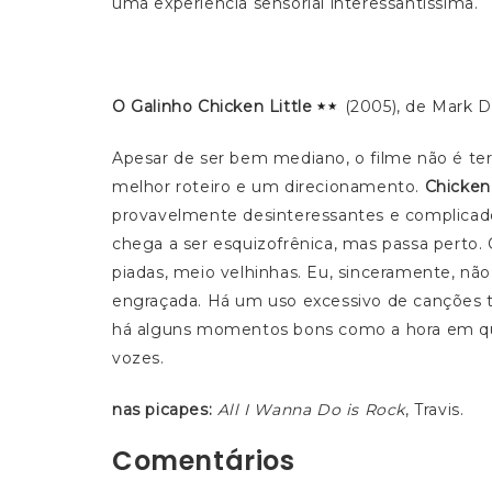
uma experiência sensorial interessantíssima.
O Galinho Chicken Little
(2005), de Mark Di
Apesar de ser bem mediano, o filme não é ter
melhor roteiro e um direcionamento.
Chicken 
provavelmente desinteressantes e complicado
chega a ser esquizofrênica, mas passa perto
piadas, meio velhinhas. Eu, sinceramente, nã
engraçada. Há um uso excessivo de canções 
há alguns momentos bons como a hora em qu
vozes.
nas picapes:
All I Wanna Do is Rock
, Travis.
Comentários