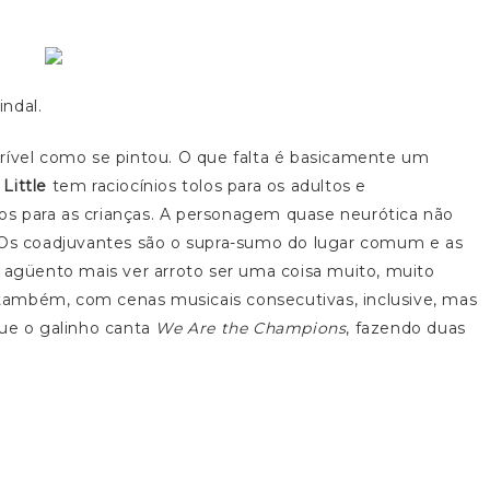
ndal.
rível como se pintou. O que falta é basicamente um
Little
tem raciocínios tolos para os adultos e
s para as crianças. A personagem quase neurótica não
. Os coadjuvantes são o supra-sumo do lugar comum e as
o agüento mais ver arroto ser uma coisa muito, muito
também, com cenas musicais consecutivas, inclusive, mas
e o galinho canta
We Are the Champions
, fazendo duas