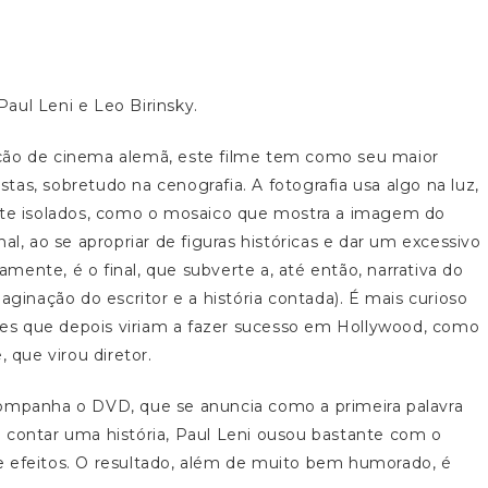
Paul Leni e Leo Birinsky.
ução de cinema alemã, este filme tem como seu maior
istas, sobretudo na cenografia. A fotografia usa algo na luz,
ante isolados, como o mosaico que mostra a imagem do
al, ao se apropriar de figuras históricas e dar um excessivo
ente, é o final, que subverte a, até então, narrativa do
aginação do escritor e a história contada). É mais curioso
es que depois viriam a fazer sucesso em Hollywood, como
 que virou diretor.
ompanha o DVD, que se anuncia como a primeira palavra
 contar uma história, Paul Leni ousou bastante com o
e efeitos. O resultado, além de muito bem humorado, é