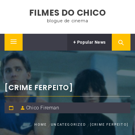
Skip
FILMES DO CHICO
to
content
blogue de cinema
Popular News
Primary
Menu
[CRIME FERPEITO]
Chico Fireman
HOME
UNCATEGORIZED
[CRIME FERPEITO]