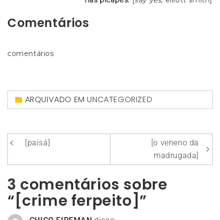
nas picapes:
[
say yes
, elliott smith]
Comentários
comentários
ARQUIVADO EM
UNCATEGORIZED
Navegação
[paisá]
[o veneno da
de
madrugada]
Post
3 comentários sobre
“[crime ferpeito]”