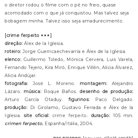
o diretor rodou o filme com o pé no freio, quase
acomodado com o que já conquistou. Mas talvez seja
bobagem minha. Talvez isso seja amadurecimento.
[crime ferpeito
]
direção:
Álex de la Iglesia.
roteiro:
Jorge Guerricaechevarría e Álex de la Iglesia.
elenco:
Guillermo Toledo, Mónica Cervera, Luis Varela,
Fernando Tejero, Kira Miró, Enrique Villén, Alicia Álvarez,
Alicia Andújar.
fotografia:
José L. Moreno.
montagem:
Alejandro
Lázaro.
música:
Roque Baños.
desenho de produção:
Arturo García Otaduy.
figurinos:
Paco Delgado.
produção:
Di Girolamo, Gustavo Ferrada e Álex de la
Iglesia.
site oficial:
crime ferpeito
.
duração:
105 min.
crimen ferpecto
, Espanha/Itália, 2004.