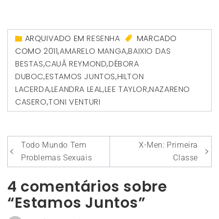
ARQUIVADO EM
RESENHA
MARCADO
COMO
2011
,
AMARELO MANGA
,
BAIXIO DAS
BESTAS
,
CAUÃ REYMOND
,
DÉBORA
DUBOC
,
ESTAMOS JUNTOS
,
HILTON
LACERDA
,
LEANDRA LEAL
,
LEE TAYLOR
,
NAZARENO
CASERO
,
TONI VENTURI
Navegação
Todo Mundo Tem
X-Men: Primeira
de
Problemas Sexuais
Classe
Post
4 comentários sobre
“Estamos Juntos”