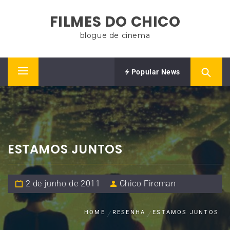
Skip
FILMES DO CHICO
to
content
blogue de cinema
Popular News
Primary
Menu
ESTAMOS JUNTOS
2 de junho de 2011
Chico Fireman
HOME
RESENHA
ESTAMOS JUNTOS