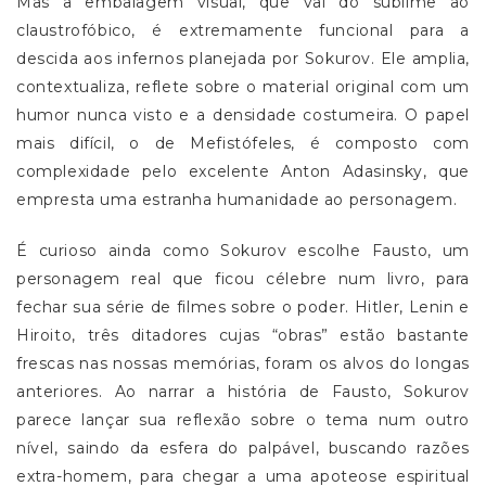
Mas a embalagem visual, que vai do sublime ao
claustrofóbico, é extremamente funcional para a
descida aos infernos planejada por Sokurov. Ele amplia,
contextualiza, reflete sobre o material original com um
humor nunca visto e a densidade costumeira. O papel
mais difícil, o de Mefistófeles, é composto com
complexidade pelo excelente Anton Adasinsky, que
empresta uma estranha humanidade ao personagem.
É curioso ainda como Sokurov escolhe Fausto, um
personagem real que ficou célebre num livro, para
fechar sua série de filmes sobre o poder. Hitler, Lenin e
Hiroito, três ditadores cujas “obras” estão bastante
frescas nas nossas memórias, foram os alvos do longas
anteriores. Ao narrar a história de Fausto, Sokurov
parece lançar sua reflexão sobre o tema num outro
nível, saindo da esfera do palpável, buscando razões
extra-homem, para chegar a uma apoteose espiritual