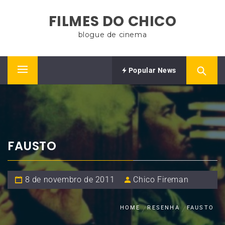
Skip
FILMES DO CHICO
to
content
blogue de cinema
Popular News
Primary
Menu
FAUSTO
8 de novembro de 2011
Chico Fireman
HOME
RESENHA
FAUSTO