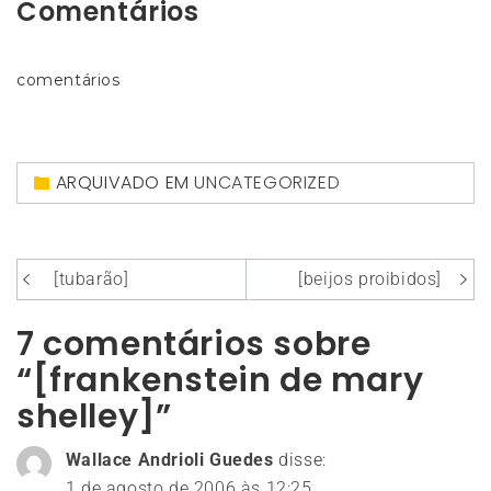
Comentários
comentários
ARQUIVADO EM
UNCATEGORIZED
Navegação
[tubarão]
[beijos proibidos]
de
7 comentários sobre
Post
“[frankenstein de mary
shelley]”
Wallace Andrioli Guedes
disse:
1 de agosto de 2006 às 12:25