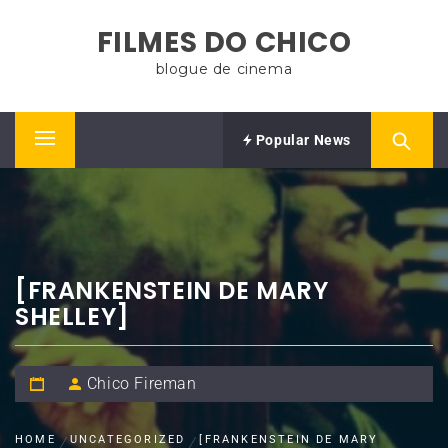
Skip
FILMES DO CHICO
to
content
blogue de cinema
Popular News
Primary
Menu
[FRANKENSTEIN DE MARY
SHELLEY]
Chico Fireman
HOME
UNCATEGORIZED
[FRANKENSTEIN DE MARY