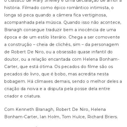
o clássico de Mary Shelley é uma declaração de amor à
história. Filmado como épico romântico intimista, o
longa só peca quando a câmera fica vertiginosa,
acompanhada pela música. Quando isso não acontece,
Branagh consegue traduzir bem a inocência de uma
época e de um estilo literário. Chega a ser comovente
a construção – cheia de clichês, sim – da personagem
de Robert De Niro, ou a obsessão quase infantil do
doutor, ou a relação encantada com Helena Bonham-
Carter, que está ótima. Os pecados do filme são os
pecados do livro, que é bobo, mas acredita nesta
bobagem. Há clímaxes demais, sendo o melhor deles a
criação da noiva e a disputa pela posse dela entre
criador e criatura.
Com Kenneth Branagh, Robert De Niro, Helena
Bonham-Carter, Ian Holm, Tom Hulce, Richard Briers.