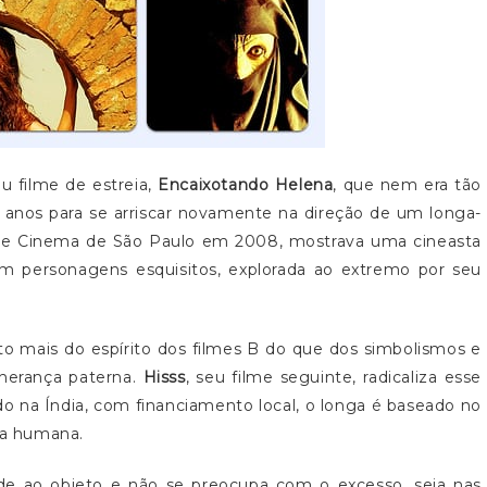
u filme de estreia,
Encaixotando Helena
, que nem era tão
5 anos para se arriscar novamente na direção de um longa-
 de Cinema de São Paulo em 2008, mostrava uma cineasta
 personagens esquisitos, explorada ao extremo por seu
o mais do espírito dos filmes B do que dos simbolismos e
 herança paterna.
Hisss
, seu filme seguinte, radicaliza esse
do na Índia, com financiamento local, o longa é baseado no
ma humana.
de ao objeto e não se preocupa com o excesso, seja nas