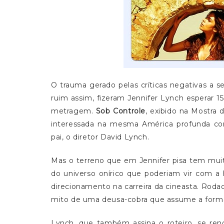
O trauma gerado pelas críticas negativas a se
ruim assim, fizeram Jennifer Lynch esperar 1
metragem.
Sob Controle
, exibido na Mostra
interessada na mesma América profunda com
pai, o diretor David Lynch.
Mas o terreno que em Jennifer pisa tem muit
do universo onírico que poderiam vir com a
direcionamento na carreira da cineasta. Roda
mito de uma deusa-cobra que assume a for
Lynch, que também assina o roteiro, se ren