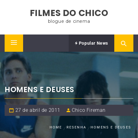
Skip
FILMES DO CHICO
to
content
blogue de cinema
Popular News
Primary
Menu
HOMENS E DEUSES
27 de abril de 2011
Chico Fireman
HOME
RESENHA
HOMENS E DEUSES