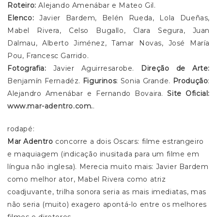
Roteiro:
Alejando Amenábar e Mateo Gil.
Elenco:
Javier Bardem, Belén Rueda, Lola Dueñas,
Mabel Rivera, Celso Bugallo, Clara Segura, Juan
Dalmau, Alberto Jiménez, Tamar Novas, José María
Pou, Francesc Garrido.
Fotografia:
Javier Aguirresarobe.
Direção de Arte:
Benjamín Fernadéz.
Figurinos
: Sonia Grande.
Produção
:
Alejandro Amenábar e Fernando Bovaira.
Site Oficial:
www.mar-adentro.com.
.
rodapé:
Mar Adentro
concorre a dois Oscars: filme estrangeiro
e maquiagem (indicação inusitada para um filme em
língua não inglesa). Merecia muito mais: Javier Bardem
como melhor ator, Mabel Rivera como atriz
coadjuvante, trilha sonora seria as mais imediatas, mas
não seria (muito) exagero apontá-lo entre os melhores