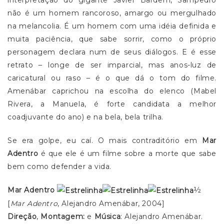
interpretação do gigante Javier Bardem, Sampedro
não é um homem rancoroso, amargo ou mergulhado
na melancolia. É um homem com uma idéia definida e
muita paciência, que sabe sorrir, como o próprio
personagem declara num de seus diálogos. E é esse
retrato – longe de ser imparcial, mas anos-luz de
caricatural ou raso – é o que dá o tom do filme.
Amenábar caprichou na escolha do elenco (Mabel
Rivera, a Manuela, é forte candidata a melhor
coadjuvante do ano) e na bela, bela trilha.
Se era golpe, eu caí. O mais contraditório em
Mar
Adentro
é que ele é um filme sobre a morte que sabe
bem como defender a vida.
Mar Adentro
½
[
Mar Adentro
, Alejandro Amenábar, 2004]
Direção
,
Montagem:
e
Música
: Alejandro Amenábar.