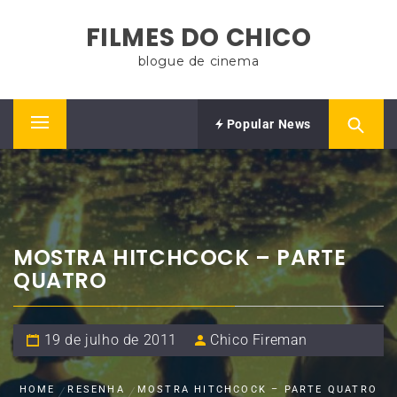
Skip
FILMES DO CHICO
to
content
blogue de cinema
Popular News
Primary
Menu
MOSTRA HITCHCOCK – PARTE
QUATRO
19 de julho de 2011
Chico Fireman
HOME
RESENHA
MOSTRA HITCHCOCK – PARTE QUATRO