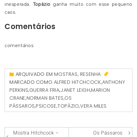
inesperada.
Topázio
ganha muito com esse pequeno
caos.
Comentários
comentários
ARQUIVADO EM
MOSTRAS
,
RESENHA
MARCADO COMO
ALFRED HITCHCOCK
,
ANTHONY
PERKINS
,
GUERRA FRIA
,
JANET LEIGH
,
MARION
CRANE
,
NORMAN BATES
,
OS
PÁSSAROS
,
PSICOSE
,
TOPÁZIO
,
VERA MILES
Navegação
Mostra Hitchcock –
Os Pássaros