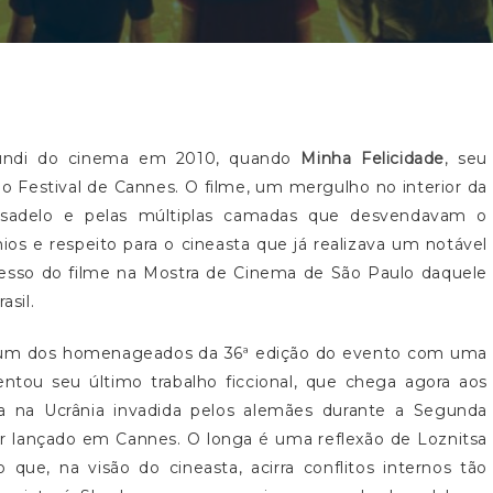
mundi do cinema em 2010, quando
Minha Felicidade
, seu
a o Festival de Cannes. O filme, um mergulho no interior da
pesadelo e pelas múltiplas camadas que desvendavam o
os e respeito para o cineasta que já realizava um notável
cesso do filme na Mostra de Cinema de São Paulo daquele
asil.
do um dos homenageados da 36ª edição do evento com uma
entou seu último trabalho ficcional, que chega agora aos
a na Ucrânia invadida pelos alemães durante a Segunda
tor lançado em Cannes. O longa é uma reflexão de Loznitsa
 que, na visão do cineasta, acirra conflitos internos tão