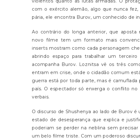
violentos quanto as lutas armadas. O prota
com o exército alemão, algo que nunca fez, 
pária, ele encontra Burov, um conhecido de in
Ao contrário do longa anterior, que aposta
novo filme tem um formato mais convencion
inserts mostram como cada personagem chego
abrindo espaço para trabalhar um terceiro 
acompanha Burov. Loznitsa vê os três com
entram em crise, onde o cidadão comum está 
guerra está por toda parte, mas é camuflada p
país. O espectador só enxerga o conflito n
verbais.
O discurso de Shushenya ao lado de Burov é
estado de desesperança que explica e justi
poderiam se perder na neblina sem precisar
um belo filme triste. Com um poderoso discur