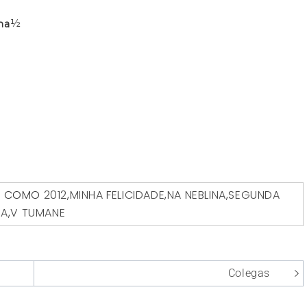
½
O COMO
2012
,
MINHA FELICIDADE
,
NA NEBLINA
,
SEGUNDA
IA
,
V TUMANE
Colegas