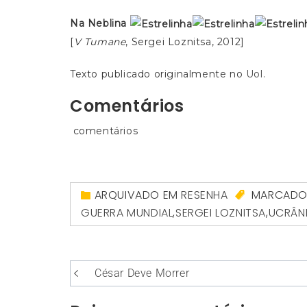
Na Neblina
[
V Tumane
, Sergei Loznitsa, 2012]
Texto publicado originalmente no
Uol
.
Comentários
comentários
ARQUIVADO EM
RESENHA
MARCAD
GUERRA MUNDIAL
,
SERGEI LOZNITSA
,
UCRÂN
Navegação
César Deve Morrer
de