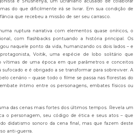
gonista é Shushenya, um ucraniano acusado de colaborar
mas do que dificilmente irá se livrar. Em sua condição de
fância que recebeu a missão de ser seu carrasco.
 numa ruptura narrativa com elementos quase oníricos, o
al, com flashbacks pontuando a história principal. Os
u naquele ponto da vida, humanizando os dois lados – e
protagonista, Voitik, uma espécie de lobo solitário que
o vítimas de uma época em que parâmetros e conceitos
sufocado e é obrigado a se transformar para sobreviver. A
elo cenário – quase todo o filme se passa nas florestas do
o embate íntimo entre os personagens, embates físicos ou
 uma das cenas mais fortes dos últimos tempos. Revela um
fica o personagem, seu código de ética e seus atos – que
 do didatismo sonoro da cena final, mas que fazem deste
so anti-guerra.