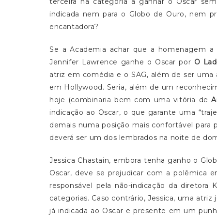
terceira na categoria a ganhar o Oscar se
indicada nem para o Globo de Ouro, nem pr
encantadora?
Se a Academia achar que a homenagem a E
Jennifer Lawrence ganhe o Oscar por
O Lad
atriz em comédia e o SAG, além de ser uma 
em Hollywood. Seria, além de um reconhecim
hoje (combinaria bem com uma vitória de
A
indicação ao Oscar, o que garante uma “traj
demais numa posição mais confortável para p
deverá ser um dos lembrados na noite de do
Jessica Chastain, embora tenha ganho o Globo
Oscar, deve se prejudicar com a polêmica 
responsável pela não-indicação da diretora
categorias. Caso contrário, Jessica, uma atri
já indicada ao Oscar e presente em um punha