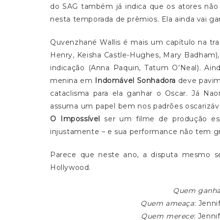
do SAG também já indica que os atores não
nesta temporada de prêmios. Ela ainda vai ga
Quvenzhané Wallis é mais um capítulo na tra
Henry, Keisha Castle-Hughes, Mary Badham),
indicação (Anna Paquin, Tatum O’Neal). Ain
menina em
Indomável Sonhadora
deve pavime
cataclisma para ela ganhar o Oscar. Já Nao
assuma um papel bem nos padrões oscarizáv
O Impossível
ser um filme de produção esp
injustamente – e sua performance não tem gr
Parece que neste ano, a disputa mesmo ser
Hollywood.
Quem ganh
Quem ameaça
: Jenn
Quem merece
: Jenn