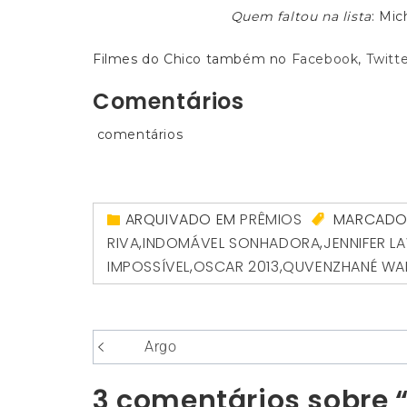
Quem faltou na lista
: Mic
Filmes do Chico também no
Facebook
,
Twitt
Comentários
comentários
ARQUIVADO EM
PRÊMIOS
MARCAD
RIVA
,
INDOMÁVEL SONHADORA
,
JENNIFER L
IMPOSSÍVEL
,
OSCAR 2013
,
QUVENZHANÉ WAL
Navegação
Argo
de
3 comentários sobre “
Post