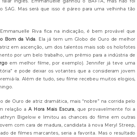
m falar inglês. Emmanuelle ganhou o BAFTA, mas não foi
o SAG. Mas será que isso é páreo para uma velhinha tão
mmanuelle Riva fica na indicação, é bem provável que
o Bom da Vida
. Ela já tem um Globo de Ouro de melhor
atriz em ascenção, um dos talentos mais sob os holofotes
ento por um belo trabalho, um prêmio para a indústria de
rgo
em melhor filme, por exemplo). Jennifer já teve uma
etória” e pode deixar os votantes que a consideram jovem
remiá-la. Além de tudo, seu filme recebeu muitos elogios,
mingo.
 de Ouro de atriz dramática, mais “nobre” na corrida pelo
em relação a
A Hora Mais Escura
, que provavelmente foi a
 Kathryn Bigelow e limitou as chances do filme em outras
z jovem com cara de madura, candidata à nova Meryl Streep,
do de filmes marcantes, seria a favorita. Mas o resultado