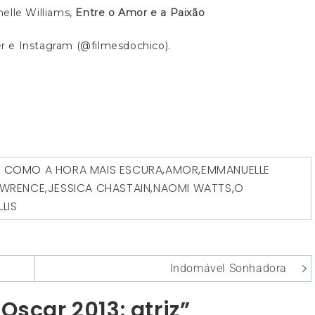
helle Williams,
Entre o Amor e a Paixão
er
e Instagram (@filmesdochico).
O COMO
A HORA MAIS ESCURA
,
AMOR
,
EMMANUELLE
AWRENCE
,
JESSICA CHASTAIN
,
NAOMI WATTS
,
O
LIS
Indomável Sonhadora
Oscar 2013: atriz”