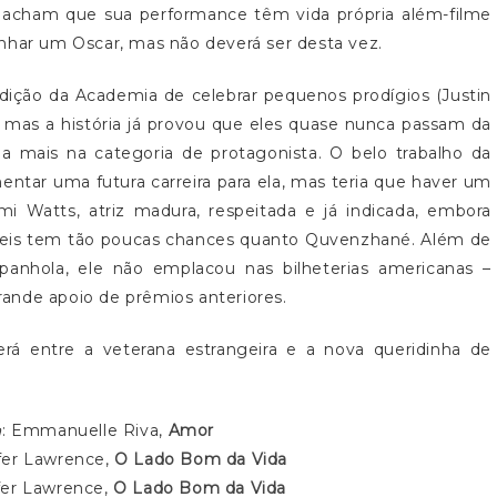
 acham que sua performance têm vida própria além-filme
nhar um Oscar, mas não deverá ser desta vez.
dição da Academia de celebrar pequenos prodígios (Justin
 mas a história já provou que eles quase nunca passam da
da mais na categoria de protagonista. O belo trabalho da
ntar uma futura carreira para ela, mas teria que haver um
mi Watts, atriz madura, respeitada e já indicada, embora
eis tem tão poucas chances quanto Quvenzhané. Além de
anhola, ele não emplacou nas bilheterias americanas –
ande apoio de prêmios anteriores.
á entre a veterana estrangeira e a nova queridinha de
a
: Emmanuelle Riva,
Amor
ifer Lawrence,
O Lado Bom da Vida
ifer Lawrence,
O Lado Bom da Vida