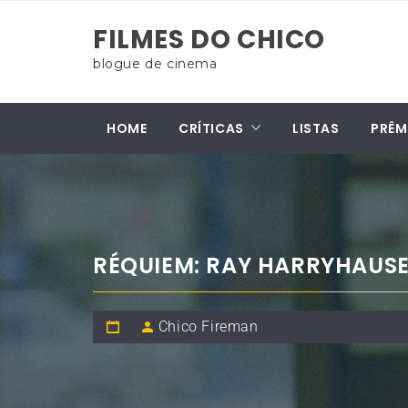
Skip
FILMES DO CHICO
to
content
blogue de cinema
HOME
CRÍTICAS
LISTAS
PRÊM
RÉQUIEM: RAY HARRYHAUS
Chico Fireman