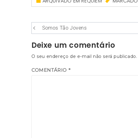
ARQUIVADO EM
RÉQUIEM
MARCAD
Navegação
Somos Tão Jovens
de
Deixe um comentário
Post
O seu endereço de e-mail não será publicado.
COMENTÁRIO
*