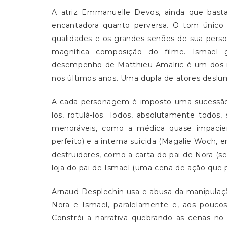
A atriz Emmanuelle Devos, ainda que basta
encantadora quanto perversa. O tom único 
qualidades e os grandes senões de sua pers
magnífica composição do filme. Ismael
desempenho de Matthieu Amalric é um dos ma
nos últimos anos. Uma dupla de atores deslu
A cada personagem é imposto uma sucessão q
los, rotulá-los. Todos, absolutamente todos,
menoráveis, como a médica quase impacie
perfeito) e a interna suicida (Magalie Woch, 
destruidores, como a carta do pai de Nora (se
loja do pai de Ismael (uma cena de ação que p
Arnaud Desplechin usa e abusa da manipulaç
Nora e Ismael, paralelamente e, aos poucos,
Constrói a narrativa quebrando as cenas no