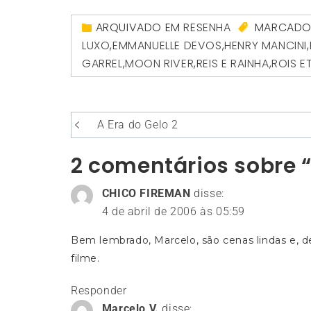
ARQUIVADO EM
RESENHA
MARCAD
LUXO
,
EMMANUELLE DEVOS
,
HENRY MANCINI
,
GARREL
,
MOON RIVER
,
REIS E RAINHA
,
ROIS E
Navegação
A Era do Gelo 2
de
2 comentários sobre “
Post
CHICO FIREMAN
disse:
4 de abril de 2006 às 05:59
Bem lembrado, Marcelo, são cenas lindas e, d
filme.
Responder
Marcelo V.
disse: