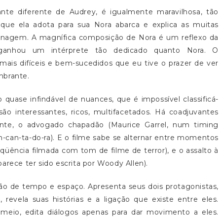
nte diferente de Audrey, é igualmente maravilhosa, tão
que ela adota para sua Nora abarca e explica as muitas
onagem. A magnífica composição de Nora é um reflexo da
 ganhou um intérprete tão dedicado quanto Nora. O
is difíceis e bem-sucedidos que eu tive o prazer de ver
mbrante.
uase infindável de nuances, que é impossível classificá-
 são interessantes, ricos, multifacetados. Há coadjuvantes
nte, o advogado chapadão (Maurice Garrel, num timing
en-can-ta-do-ra). E o filme sabe se alternar entre momentos
qüência filmada com tom de filme de terror), e o assalto à
arece ter sido escrita por Woody Allen).
ão de tempo e espaço. Apresenta seus dois protagonistas,
 revela suas histórias e a ligação que existe entre eles.
 meio, edita diálogos apenas para dar movimento a eles.