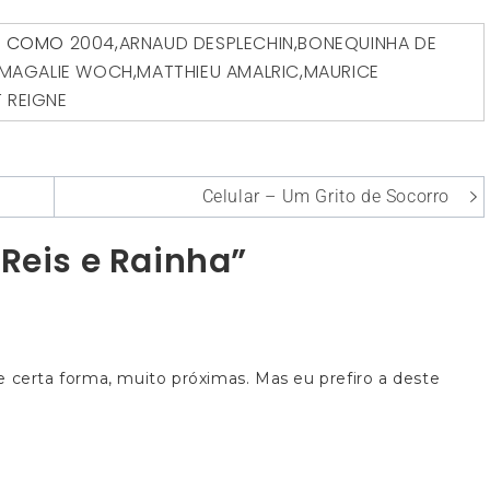
O COMO
2004
,
ARNAUD DESPLECHIN
,
BONEQUINHA DE
MAGALIE WOCH
,
MATTHIEU AMALRIC
,
MAURICE
T REIGNE
Celular – Um Grito de Socorro
Reis e Rainha”
e certa forma, muito próximas. Mas eu prefiro a deste