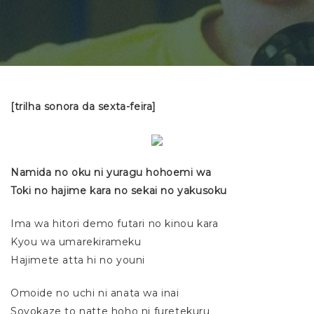
[trilha sonora da sexta-feira]
Namida no oku ni yuragu hohoemi wa
Toki no hajime kara no sekai no yakusoku
Ima wa hitori demo futari no kinou kara
Kyou wa umarekirameku
Hajimete atta hi no youni
Omoide no uchi ni anata wa inai
Soyokaze to natte hoho ni furetekuru