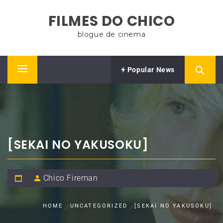
Skip
FILMES DO CHICO
to
content
blogue de cinema
Popular News
Primary
Menu
[SEKAI NO YAKUSOKU]
Chico Fireman
HOME
UNCATEGORIZED
[SEKAI NO YAKUSOKU]