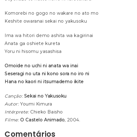
Komorebi no gogo no wakare no ato mo
Keshite owaranai sekai no yakusoku
Ima wa hitori demo ashita wa kagirinai
Anata ga oshiete kureta
Yoru ni hisomu yasashisa
Omoide no uchi ni anata wa inai
Seseragi no uta ni kono sora no iro ni
Hana no kaori ni itsumademo ikite
Canção:
Sekai no Yakusoku
Autor:
Youmi Kimura
Intérprete:
Chieko Baisho
Filme:
O Castelo Animado
, 2004.
Comentários