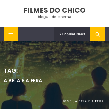
Skip
FILMES DO CHICO
to
content
blogue de cinema
Popular News
Primary
Menu
TAG:
A BELA E A FERA
HOME
A BELA E A FERA