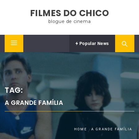
Skip
FILMES DO CHICO
to
content
blogue de cinema
Popular News
Primary
Menu
TAG:
A GRANDE FAMÍLIA
HOME
A GRANDE FAMÍLIA