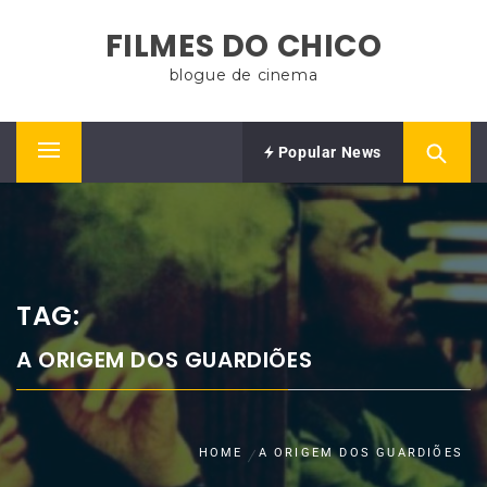
Skip
FILMES DO CHICO
to
content
blogue de cinema
Popular News
Primary
Menu
TAG:
A ORIGEM DOS GUARDIÕES
HOME
A ORIGEM DOS GUARDIÕES