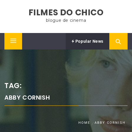
Skip
FILMES DO CHICO
to
content
blogue de cinema
Popular News
Primary
Menu
TAG:
ABBY CORNISH
HOME
ABBY CORNISH