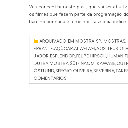
Vou concentrar neste post, que vai ser atuali
os filmes que fazem parte da programação do
barulho por nada é a melhor frase para defini
ARQUIVADO EM
MOSTRA SP
,
MOSTRAS
,
ERRANTE
,
AÇÚCAR
,
AI WEIWEI
,
AOS TEUS OL
JABOR
,
ESPLENDOR
,
FELIPE HIRSCH
,
HUMAN 
DUTRA
,
MOSTRA 2017
,
NAOMI KAWASE
,
OUT
ÖSTLUND
,
SÉRGIO OLIVEIRA
,
SEVERINA
,
TAKE
COMENTÁRIOS