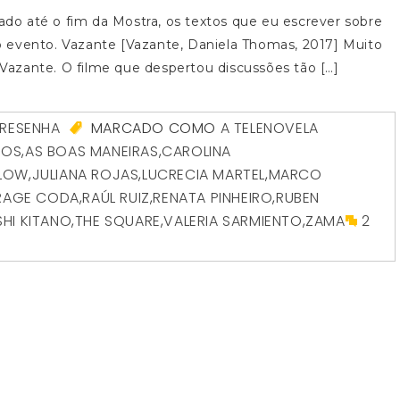
zado até o fim da Mostra, os textos que eu escrever sobre
 evento. Vazante [Vazante, Daniela Thomas, 2017] Muito
r Vazante. O filme que despertou discussões tão […]
RESENHA
MARCADO COMO
A TELENOVELA
HOS
,
AS BOAS MANEIRAS
,
CAROLINA
FLOW
,
JULIANA ROJAS
,
LUCRECIA MARTEL
,
MARCO
RAGE CODA
,
RAÚL RUIZ
,
RENATA PINHEIRO
,
RUBEN
SHI KITANO
,
THE SQUARE
,
VALERIA SARMIENTO
,
ZAMA
2