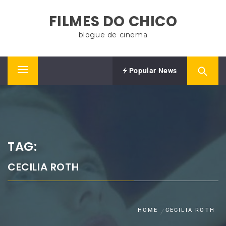
Skip
FILMES DO CHICO
to
content
blogue de cinema
Popular News
Primary
Menu
TAG:
CECILIA ROTH
HOME
CECILIA ROTH