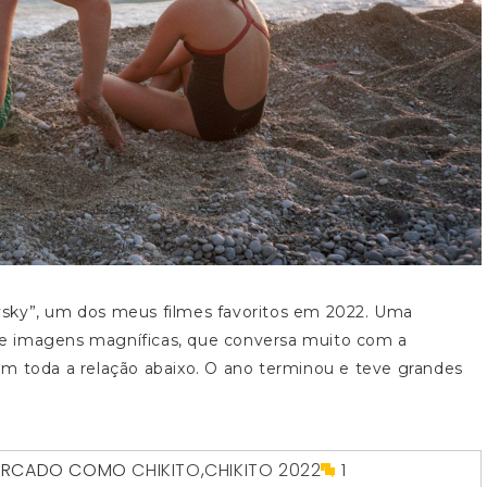
vsky”, um dos meus filmes favoritos em 2022. Uma
a de imagens magníficas, que conversa muito com a
em toda a relação abaixo. O ano terminou e teve grandes
RCADO COMO
CHIKITO
,
CHIKITO 2022
1