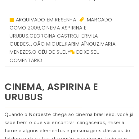
ARQUIVADO EM
RESENHA
MARCADO
COMO
2006
,
CINEMA ASPIRINA E
URUBUS
,
GEORGINA CASTRO
,
HERMILA
GUEDES
,
JOÃO MIGUEL
,
KARIM AÏNOUZ
,
MARIA
MENEZES
,
O CÉU DE SUELY
DEIXE SEU
COMENTÁRIO
CINEMA, ASPIRINA E
URUBUS
Quando o Nordeste chega ao cinema brasileiro, você já
sabe bem o que vai encontrar: cangaceiros, miséria,
fome e alguns elementos e personagens clássicos do
folclore e da cultura da região, que deixam tudo mais