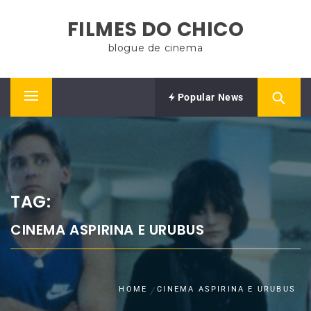
Skip
FILMES DO CHICO
to
content
blogue de cinema
Popular News
Primary
Menu
TAG:
CINEMA ASPIRINA E URUBUS
HOME
CINEMA ASPIRINA E URUBUS