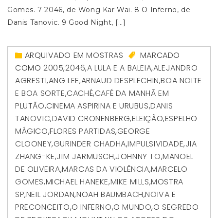
Gomes. 7 2046, de Wong Kar Wai. 8 O Inferno, de
Danis Tanovic. 9 Good Night, […]
ARQUIVADO EM
MOSTRAS
MARCADO
COMO
2005
,
2046
,
A LULA E A BALEIA
,
ALEJANDRO
AGRESTI
,
ANG LEE
,
ARNAUD DESPLECHIN
,
BOA NOITE
E BOA SORTE
,
CACHÉ
,
CAFÉ DA MANHÃ EM
PLUTÃO
,
CINEMA ASPIRINA E URUBUS
,
DANIS
TANOVIC
,
DAVID CRONENBERG
,
ELEIÇÃO
,
ESPELHO
MÁGICO
,
FLORES PARTIDAS
,
GEORGE
CLOONEY
,
GURINDER CHADHA
,
IMPULSIVIDADE
,
JIA
ZHANG-KE
,
JIM JARMUSCH
,
JOHNNY TO
,
MANOEL
DE OLIVEIRA
,
MARCAS DA VIOLÊNCIA
,
MARCELO
GOMES
,
MICHAEL HANEKE
,
MIKE MILLS
,
MOSTRA
SP
,
NEIL JORDAN
,
NOAH BAUMBACH
,
NOIVA E
PRECONCEITO
,
O INFERNO
,
O MUNDO
,
O SEGREDO