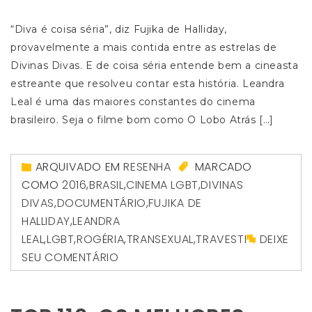
“Diva é coisa séria”, diz Fujika de Halliday,
provavelmente a mais contida entre as estrelas de
Divinas Divas. E de coisa séria entende bem a cineasta
estreante que resolveu contar esta história. Leandra
Leal é uma das maiores constantes do cinema
brasileiro. Seja o filme bom como O Lobo Atrás […]
ARQUIVADO EM
RESENHA
MARCADO
COMO
2016
,
BRASIL
,
CINEMA LGBT
,
DIVINAS
DIVAS
,
DOCUMENTÁRIO
,
FUJIKA DE
HALLIDAY
,
LEANDRA
LEAL
,
LGBT
,
ROGÉRIA
,
TRANSEXUAL
,
TRAVESTI
DEIXE
SEU COMENTÁRIO