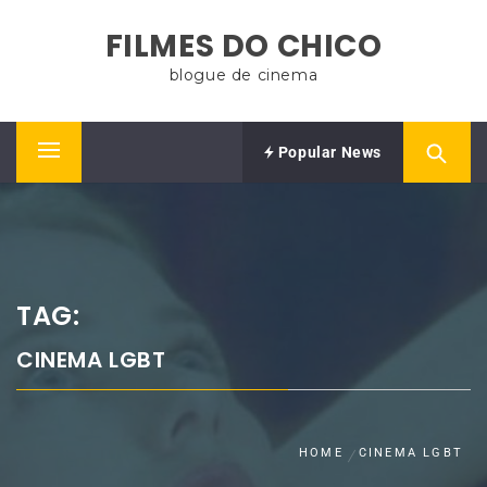
Skip
FILMES DO CHICO
to
content
blogue de cinema
Popular News
Primary
Menu
TAG:
CINEMA LGBT
HOME
CINEMA LGBT