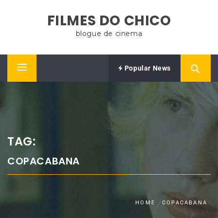
Skip
FILMES DO CHICO
to
content
blogue de cinema
Popular News
Primary
Menu
TAG:
COPACABANA
HOME
COPACABANA