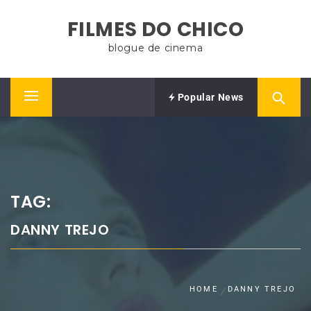
Skip
FILMES DO CHICO
to
content
blogue de cinema
Popular News
Primary
Menu
TAG:
DANNY TREJO
HOME
DANNY TREJO