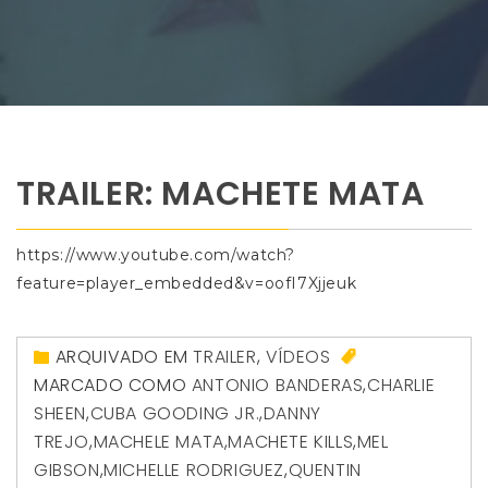
TRAILER: MACHETE MATA
https://www.youtube.com/watch?
feature=player_embedded&v=oofI7Xjjeuk
ARQUIVADO EM
TRAILER
,
VÍDEOS
MARCADO COMO
ANTONIO BANDERAS
,
CHARLIE
SHEEN
,
CUBA GOODING JR.
,
DANNY
TREJO
,
MACHELE MATA
,
MACHETE KILLS
,
MEL
GIBSON
,
MICHELLE RODRIGUEZ
,
QUENTIN