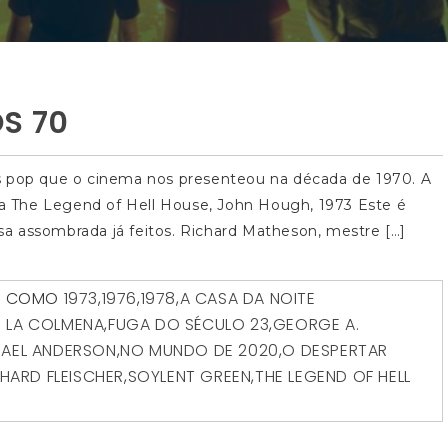
S 70
s pop que o cinema nos presenteou na década de 1970. A
rna The Legend of Hell House, John Hough, 1973 Este é
a assombrada já feitos. Richard Matheson, mestre […]
O COMO
1973
,
1976
,
1978
,
A CASA DA NOITE
DE LA COLMENA
,
FUGA DO SÉCULO 23
,
GEORGE A.
AEL ANDERSON
,
NO MUNDO DE 2020
,
O DESPERTAR
CHARD FLEISCHER
,
SOYLENT GREEN
,
THE LEGEND OF HELL