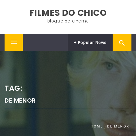
Skip
FILMES DO CHICO
to
content
blogue de cinema
Popular News
Primary
Menu
TAG:
DE MENOR
HOME
DE MENOR