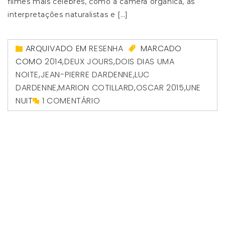
filmes mais célebres, como a câmera orgânica, as
interpretações naturalistas e […]
ARQUIVADO EM
RESENHA
MARCADO
COMO
2014
,
DEUX JOURS
,
DOIS DIAS UMA
NOITE
,
JEAN-PIERRE DARDENNE
,
LUC
DARDENNE
,
MARION COTILLARD
,
OSCAR 2015
,
UNE
NUIT
1 COMENTÁRIO