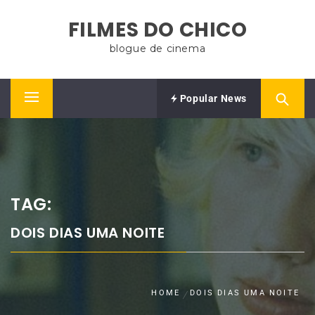
Skip
FILMES DO CHICO
to
content
blogue de cinema
Popular News
Primary
Menu
TAG:
DOIS DIAS UMA NOITE
HOME
DOIS DIAS UMA NOITE