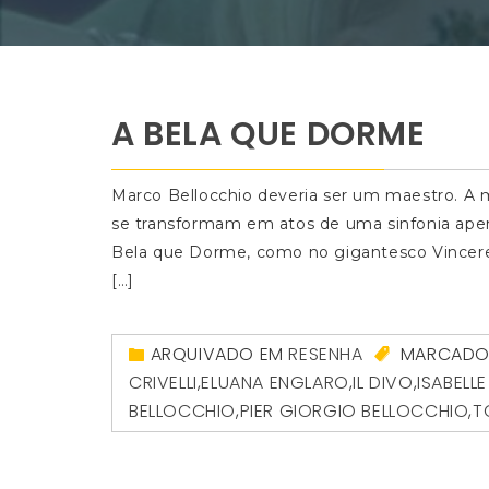
A BELA QUE DORME
Marco Bellocchio deveria ser um maestro. A 
se transformam em atos de uma sinfonia apenas
Bela que Dorme, como no gigantesco Vincere
[…]
ARQUIVADO EM
RESENHA
MARCAD
CRIVELLI
,
ELUANA ENGLARO
,
IL DIVO
,
ISABELL
BELLOCCHIO
,
PIER GIORGIO BELLOCCHIO
,
T