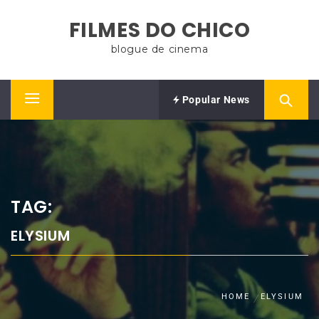
Skip
FILMES DO CHICO
to
content
blogue de cinema
Popular News
Primary
Menu
TAG:
ELYSIUM
HOME
ELYSIUM