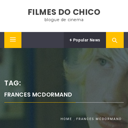
Skip
FILMES DO CHICO
to
content
blogue de cinema
Popular News
Primary
Menu
TAG:
FRANCES MCDORMAND
HOME
FRANCES MCDORMAND