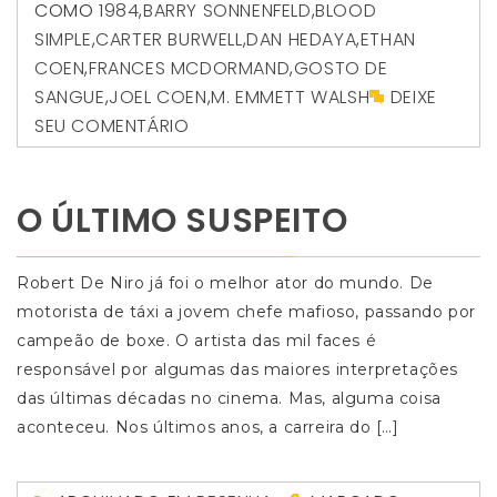
COMO
1984
,
BARRY SONNENFELD
,
BLOOD
SIMPLE
,
CARTER BURWELL
,
DAN HEDAYA
,
ETHAN
COEN
,
FRANCES MCDORMAND
,
GOSTO DE
SANGUE
,
JOEL COEN
,
M. EMMETT WALSH
DEIXE
SEU COMENTÁRIO
O ÚLTIMO SUSPEITO
Robert De Niro já foi o melhor ator do mundo. De
motorista de táxi a jovem chefe mafioso, passando por
campeão de boxe. O artista das mil faces é
responsável por algumas das maiores interpretações
das últimas décadas no cinema. Mas, alguma coisa
aconteceu. Nos últimos anos, a carreira do […]