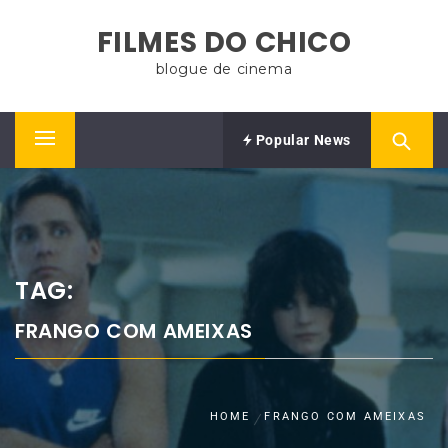
Skip
FILMES DO CHICO
to
content
blogue de cinema
Popular News
Primary
Menu
TAG:
FRANGO COM AMEIXAS
HOME
FRANGO COM AMEIXAS