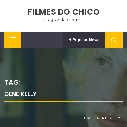
Skip
FILMES DO CHICO
to
content
blogue de cinema
Popular News
Primary
Menu
TAG:
GENE KELLY
HOME
GENE KELLY