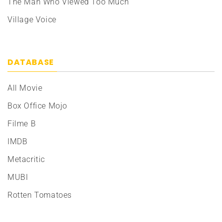
The Man Who Viewed Too Much
Village Voice
DATABASE
All Movie
Box Office Mojo
Filme B
IMDB
Metacritic
MUBI
Rotten Tomatoes