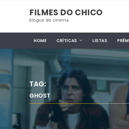
Skip
FILMES DO CHICO
to
content
blogue de cinema
HOME
CRÍTICAS
LISTAS
PRÊM
TAG:
GHOST