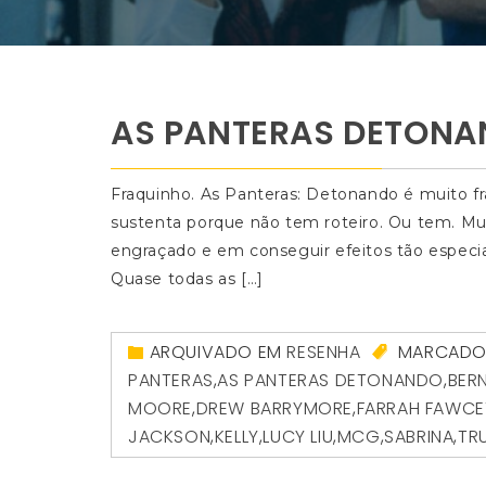
AS PANTERAS DETON
Fraquinho. As Panteras: Detonando é muito fr
sustenta porque não tem roteiro. Ou tem. Mu
engraçado e em conseguir efeitos tão especiai
Quase todas as […]
ARQUIVADO EM
RESENHA
MARCAD
PANTERAS
,
AS PANTERAS DETONANDO
,
BER
MOORE
,
DREW BARRYMORE
,
FARRAH FAWCE
JACKSON
,
KELLY
,
LUCY LIU
,
MCG
,
SABRINA
,
TRU