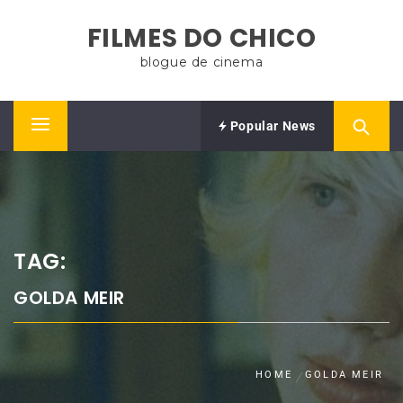
Skip
FILMES DO CHICO
to
content
blogue de cinema
Popular News
Primary
Menu
TAG:
GOLDA MEIR
HOME
GOLDA MEIR