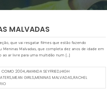
INAS MALVADAS
ção, que vai resgatar filmes que estão fazendo
reviu Meninas Malvadas, que completa dez anos de idade em
ido ao ar livre para uma multidão num […]
O COMO
2004
,
AMANDA SEYFRIED
,
HIGH
ATERS
,
MEAN GIRLS
,
MENINAS MALVADAS
,
RACHEL
RIO