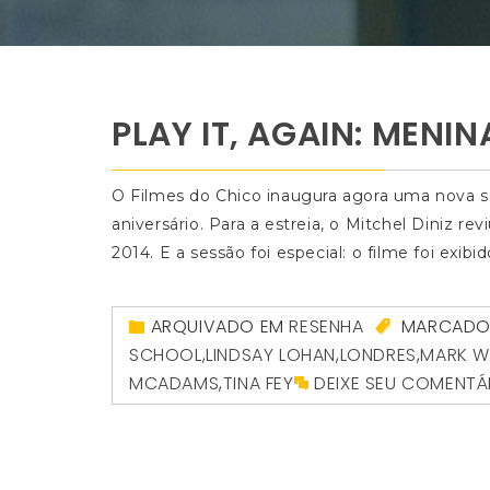
PLAY IT, AGAIN: MEN
O Filmes do Chico inaugura agora uma nova se
aniversário. Para a estreia, o Mitchel Diniz 
2014. E a sessão foi especial: o filme foi exib
ARQUIVADO EM
RESENHA
MARCAD
SCHOOL
,
LINDSAY LOHAN
,
LONDRES
,
MARK W
MCADAMS
,
TINA FEY
DEIXE SEU COMENTÁ