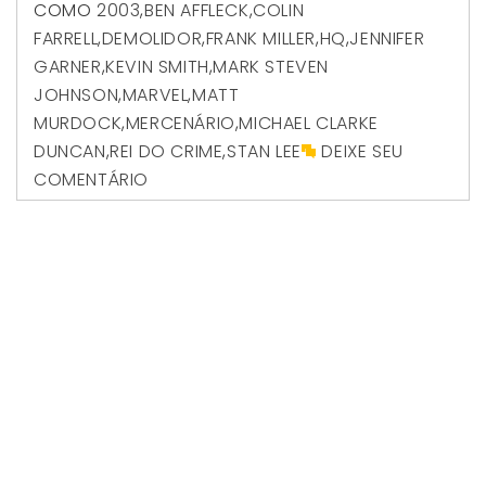
COMO
2003
,
BEN AFFLECK
,
COLIN
FARRELL
,
DEMOLIDOR
,
FRANK MILLER
,
HQ
,
JENNIFER
GARNER
,
KEVIN SMITH
,
MARK STEVEN
JOHNSON
,
MARVEL
,
MATT
MURDOCK
,
MERCENÁRIO
,
MICHAEL CLARKE
DUNCAN
,
REI DO CRIME
,
STAN LEE
DEIXE SEU
COMENTÁRIO