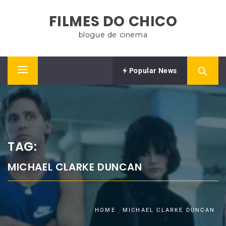
Skip
FILMES DO CHICO
to
content
blogue de cinema
Popular News
Primary
Menu
TAG:
MICHAEL CLARKE DUNCAN
HOME
MICHAEL CLARKE DUNCAN